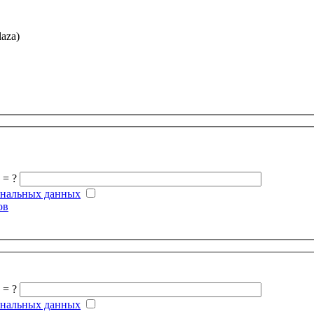
laza)
 = ?
ональных данных
ов
 = ?
ональных данных