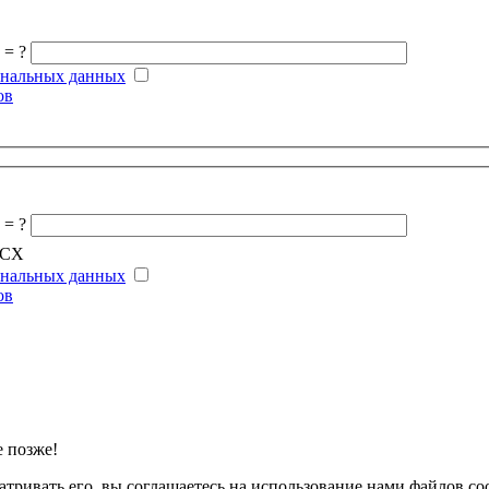
 = ?
ональных данных
ов
 = ?
OCX
ональных данных
ов
 позже!
тривать его, вы соглашаетесь на использование нами файлов co