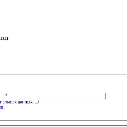
laza)
 = ?
ональных данных
ов