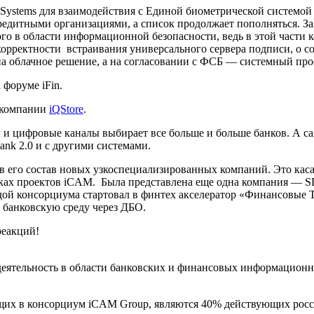
Systems для взаимодействия с Единой биометрической системой 
едитными организациями, а список продолжает пополняться. За
ного в области информационной безопасности, ведь в этой части
орректности встраивания универсального сервера подписи, о с
на облачное решение, а на согласовании с ФСБ — системный про
 форуме iFin.
 компании
iQStore
.
 и цифровые каналы выбирает все больше и больше банков. А са
nk 2.0 и с другими системами.
 в его состав новых узкоспециализированных компаний. Это ка
ах проектов iCAM. Была представлена еще одна компания — SDK
гидой консорциума стартовал в финтех акселератор «Финансовы
 банковскую среду через ДБО.
реакций!
еятельность в области банковских и финансовых информационн
щих в консорциум iCAM Group, являются 40% действующих росси