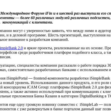
в Международном Форуме iFin и в шестой раз выступили его с
 элементы — более 60 различных модулей различных подсистем
и, коммуникаций с клиентами.
мпании могут с уверенностью заявить, что между ними и аудито
иции, и в деловой программе. Шесть презентаций, выступления на
ьное внимание к разработкам компаний.
impleBank 2.0
и яркие проекты, реализованные на их основе. Пре
терфейсов среди разработчиков платформ подобного класса, а т
рвисам.
тацию, специалисты компании рассказали о работе порядка 300 
мах, самостоятельно разработанных банками с использованием и
ия iSimplePortal
—
frontend-компоненты разработки iSimpleBank
а новый уровень. Использованию данного продукта, и его роли 
й консорциума iCAM Group: платформы iSimpleBank 2.0 для физ
tems, а также активно используемый при коммуникациях с клие
льные приложения Банка Казани в категории DigitalBanking в Т
ентов еще одну громкую новинку совместно с iSimpleLab
—
полн
понентов с уже развернутым в банке порталом данный шаг позв