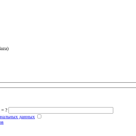
laza)
 = ?
ональных данных
ов