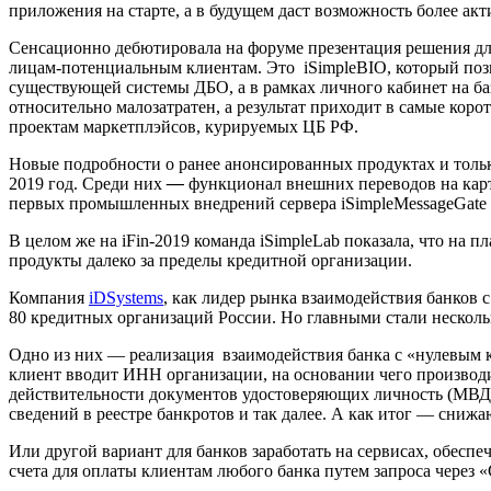
приложения на старте, а в будущем даст возможность более акт
Сенсационно дебютировала на форуме презентация решения дл
лицам-потенциальным клиентам. Это iSimpleBIO, который позв
существующей системы ДБО, а в рамках личного кабинет на баз
относительно малозатратен, а результат приходит в самые кор
проектам маркетплэйсов, курируемых ЦБ РФ.
Новые подробности о ранее анонсированных продуктах и только
2019 год. Среди них
—
функционал внешних переводов на карты 
первых промышленных внедрений сервера iSimpleMessageGate 
В целом же на iFin-2019 команда iSimpleLab показала, что на
продукты далеко за пределы кредитной организации.
Компания
iDSystems
, как лидер рынка взаимодействия банков 
80 кредитных организаций России. Но главными стали нескол
Одно из них — реализация взаимодействия банка с «нулевым 
клиент вводит ИНН организации, на основании чего производ
действительности документов удостоверяющих личность (МВД
сведений в реестре банкротов и так далее. А как итог — снижа
Или другой вариант для банков заработать на сервисах, обесп
счета для оплаты клиентам любого банка путем запроса через