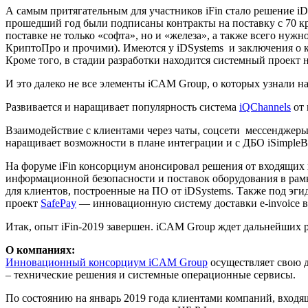
А самым притягательным для участников iFin стало решение iD
прошедший год были подписаны контракты на поставку с 70 кр
поставке не только «софта», но и «железа», а также всего нуж
КриптоПро и прочими). Имеются у iDSystems и заключения о к
Кроме того, в стадии разработки находится системный проект 
И это далеко не все элементы iCAM Group, о которых узнали на
Развивается и наращивает популярность система
iQChannels
от
Взаимодействие с клиентами через чаты, соцсети мессенджеры
наращивает возможности в плане интеграции и с ДБО iSimpleBa
На форуме iFin консорциум анонсировал решения от входящих
информационной безопасности и поставок оборудования в рамк
для клиентов, построенные на ПО от iDSystems. Также под э
проект
SafePay
— инновационную систему доставки e-invoice в
Итак, опыт iFin-2019 завершен. iCAM Group ждет дальнейших 
О компаниях:
Инновационный консорциум iCAM Group
осуществляет свою д
– технические решения и системные операционные сервисы.
По состоянию на январь 2019 года клиентами компаний, входя