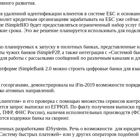
ивного развития.
я удаленной идентификации клиентов в системе ЕБС и основан
олит кредитным организациям зарабатывать на ЕБС уже сейчас. 
е iSimpleBIO будет предоставляться ограниченный набор услуг 
откие сроки. Это же решение планируется использовать для под
 планируемых к запуску в пилотных банках, представленные на 
чужих банков iSimpleP2P, а также интеграция с «Системой быстр
для работы с рассылками сообщений по различным каналам и д
 платформе iSimpleBank 2.0 можно строить цифровые банки для в
с госорганами, демонстрировала на iFin-2019 возможности поря
ько атомных направлений.
клиентом» и его проверка с помощью множества сервисов контр
ится запрос выписки из ЕГРЮЛ. По факту получения выписки пр
, ПФР, ФНС России), наличия исполнительных производств (ФС
ются издержки банка на скоринг.
еченных разработками iDSystems. Речь о возможности для юриди
 «Систему быстрых платежей» или у других операторов подобной