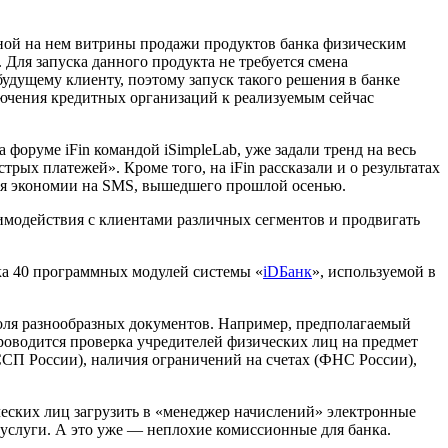
ной на нем витрины продажи продуктов банка физическим
Для запуска данного продукта не требуется смена
будущему клиенту, поэтому запуск такого решения в банке
ключения кредитных организаций к реализуемым сейчас
форуме iFin командой iSimpleLab, уже задали тренд на весь
ых платежей». Кроме того, на iFin рассказали и о результатах
ля экономии на SMS, вышедшего прошлой осенью.
заимодействия с клиентами различных сегментов и продвигать
дка 40 программных модулей системы «
iDБанк
», используемой в
оля разнообразных документов. Например, предполагаемый
оводится проверка учредителей физических лиц на предмет
СП России), наличия ограничений на счетах (ФНС России),
ческих лиц загрузить в «менеджер начислений» электронные
 услуги. А это уже — неплохие комиссионные для банка.