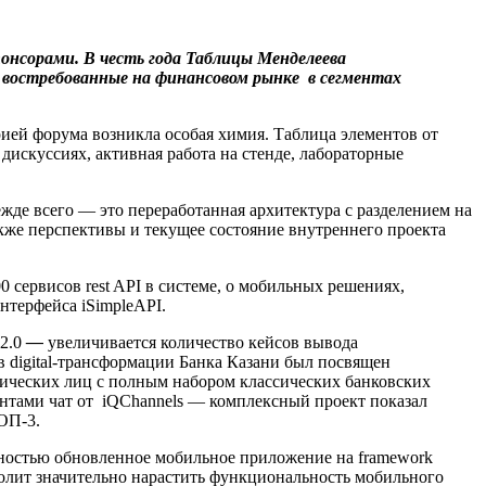
понсорами. В честь года Таблицы Менделеева
, востребованные на финансовом рынке в сегментах
рией форума возникла особая химия. Таблица элементов от
 дискуссиях, активная работа на стенде, лабораторные
жде всего — это переработанная архитектура с разделением на
акже перспективы и текущее состояние внутреннего проекта
сервисов rest API в системе, о мобильных решениях,
нтерфейса iSimpleAPI.
 2.0
—
увеличивается количество кейсов вывода
в digital-трансформации Банка Казани был посвящен
ических лиц с полным набором классических банковских
нтами чат от iQChannels — комплексный проект показал
ОП-3.
остью обновленное мобильное приложение на framework
олит значительно нарастить функциональность мобильного