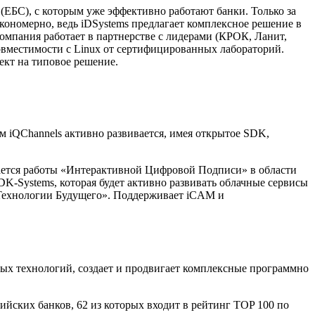
(ЕБС), с которым уже эффективно работают банки. Только за
кономерно, ведь iDSystems предлагает комплексное решение в
 компания работает в партнерстве с лидерами (КРОК, Ланит,
овместимости с Linux от сертифицированных лабораторий.
ект на типовое решение.
м iQChannels активно развивается, имея открытое SDK,
сается работы «Интерактивной Цифровой Подписи» в области
-Systems, которая будет активно развивать облачные сервисы
е Технологии Будущего». Поддерживает iCAM и
ых технологий, создает и продвигает комплексные программно
йских банков, 62 из которых входит в рейтинг TOP 100 по