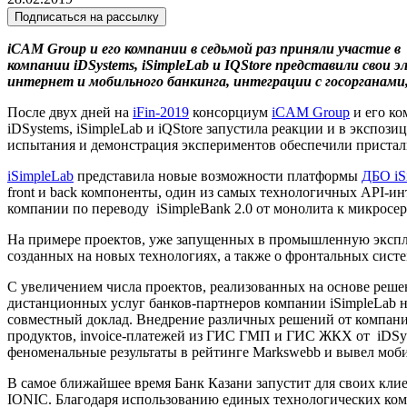
Подписаться на рассылку
iCAM Group и его компании в седьмой раз приняли участие 
компании
i
DSystems, iSimpleLab и IQStore представили свои
интернет и мобильного банкинга, интеграции с госорганам
После двух дней на
iFin-2019
консорциум
iCAM Group
и его ко
iDSystems, iSimpleLab и iQStore запустила реакции и в экспоз
испытания и демонстрация экспериментов обеспечили пристал
iSimpleLab
представила новые возможности платформы
ДБО iS
front и back компоненты, один из самых технологичных API-ин
компании по переводу iSimpleBank 2.0 от монолита к микросе
На примере проектов, уже запущенных в промышленную эксплуа
созданных на новых технологиях, а также о фронтальных систе
С увеличением числа проектов, реализованных на основе решен
дистанционных услуг банков-партнеров компании iSimpleLab н
совместный доклад. Внедрение различных решений от компани
продуктов, invoice-платежей из ГИС ГМП и ГИС ЖКХ от iDSys
феноменальные результаты в рейтинге Markswebb и вывел моби
В самое ближайшее время Банк Казани запустит для своих кли
IONIC. Благодаря использованию единых технологических ком