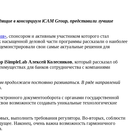
ходящие в консорциум iCAM Group, представили лучшие
ия»
, спонсором и активным участником которого стал
ах насыщенной деловой части программы рассказали о наиболее
одемонстрировали свои самые актуальные решения для
ор
iSimpleLab Алексей Колесников
, который рассказал об
еимуществах для банков сотрудничества с компаниями
ом
продолжаем
постоянно развива
ться
. В ряде направлений
.
ектронного документооборота с органами государственной
свои возможности создавать уникальные технологические
рвых, выполнить требования регулятора. Во-вторых, соблюсти
дущее. Наконец, очень важна возможность гармоничного
а.