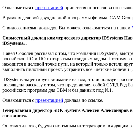
Ознакомиться с
презентацией
приветственного слова по ссылке
В рамках деловой двухдневной программы форума iCAM Group 
С видеозаписями докладов Вы можете ознакомиться на нашем
Совместный доклад коммерческого директор iDSystems Па
iDSystems».
Павел Соболев рассказал о том, что компания iDSystems, выст
российское ПО и ПО с открытым исходным кодом. Поэтому в на
находится в целевой точке пути, на который только встали др
выполнить пилотный проект, устранить все «детские болезни»
iDSystems акцентирует внимание на том, что использует росс
посвящена рассказу о том, что представляет собой СУБД Ред 
российских программ для ЭВМ и баз данных под №1.
Ознакомиться с
презентацией
доклада по ссылке.
Генеральный директор SDK Systems Алексей Александров в
состояние».
Он отметил, что, будучи системным интегратором, входящим 