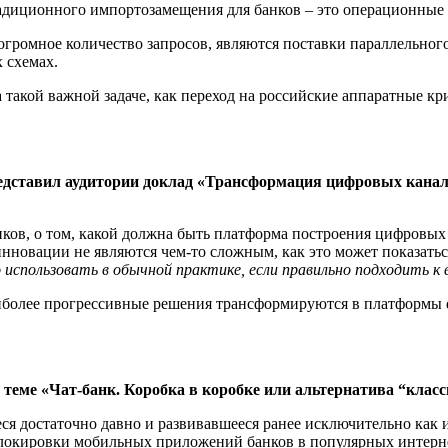
традиционного импортозамещения для банков – это операционны
 огромное количество запросов, являются поставки параллельно
 схемах.
такой важной задаче, как переход на российские аппаратные кр
едставил аудитории доклад «Трансформация цифровых канал
ков, о том, какой должна быть платформа построения цифровых 
нновации не являются чем-то сложным, как это может показатьс
о
использовать
в обычной практике, если правильно подходить к
олее прогрессивные решения трансформируются в платформы digi
 теме «Чат-банк. Коробка в коробке или альтернатива “кла
еся достаточно давно и развивавшееся ранее исключительно как
блокировки мобильных приложений банков в популярных интерн