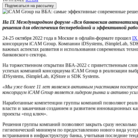
Подписаться на рассылку
На IX Международном форуме «Вся банковская автоматизация
решения
для обеспечения бесперебойной и эффективной раб
24-25 октября 2022 года в Москве в офлайн-формате прошел
IX
консорциум iCAM Group. Компании iDSystems, iSimpleLab, SDK 
важных аспектах развития и использования современных техн
банковского сектора.
На торжественном открытии ВБА-2022 с приветственным слов
успехах компаний консорциума iCAM Group в реализации выбр
iDSystems, iSimpleLab, iQStore и SDK Systems.
«Мы у
же более 11 лет являе
м
ся активным участником постро
консорциум iCAM
Group
является лидером рынка и активно уси
Наработанные компетенции группы компаний позволяют реализ
власти и заканчивая созданием и развитием инновационных ка
проекты «под ключ».
Решения группы компаний позволяют закрыть сразу несколько 
гигиенический минимум по предоставлению нового вида услуг.
встраивания в инфраструктуру банка, учитывая последние тен