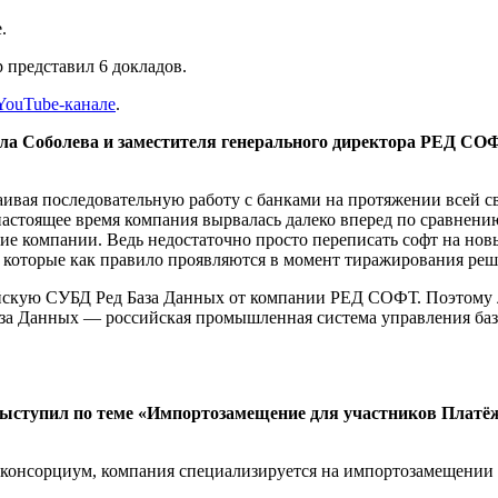
.
представил 6 докладов.
YouTube
-канале
.
вла Соболева и заместителя генерального директора РЕД С
раивая последовательную работу с банками на протяжении всей с
стоящее время компания вырвалась далеко вперед по сравнению
угие компании. Ведь недостаточно просто переписать софт на но
, которые как правило проявляются в момент тиражирования реш
ийскую СУБД Ред База Данных от компании РЕД СОФТ. Поэтому ло
База Данных — российская промышленная система управления баз
ыступил по теме «
Импортозамещение
для участников Платёж
в консорциум, компания специализируется на импортозамещении