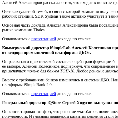
Алексей Александров рассказал о том, что входит в понятие 
Очень актуальной темой, в связи с которой компания получает
рабочих станций. SDK Systems также активно участвует в таких
Основная часть доклада Алексея Александрова была посвящена 
рынка компании Thales.
Ознакомиться с
презентацией
доклада по ссылке.
Коммерческий директор
iSimpleLab Алексей Колесников пр
от
вендора
промышленной платформы ДБО».
Он рассказал о практической составляющей трансформации бан
ее выборе. Алексей Колесников подчеркнул, что современные и
применяться
только для банков ТОП-10
. Любое решение можн
Вместе с требованиями банков изменялись и системы ДБО. Наиб
платформы iSimpleBank 2.0.
Ознакомиться с
презентацией
доклада по ссылке.
Генеральный директор iQStore Сергей Ходусов выступил по
Он констатировал тот факт, что решение «чат-банк», появивше
популярность. И главным драйвером развития решения стали 