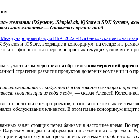
» компании iDSystems, iSimpleLab, iQStore и SDK Systems, в
оты своих клиентов — банковских организаций.
 Международный форум ВБА-2022 «Вся банковская автоматизац
Systems и iQStore, входящие в консорциум, на стенде и в рамк
ологий в финансовой сфере в непростых текущих условиях и пр
ом к участникам мероприятия обратился
коммерческий директ
анной стратегии развития продуктов дочерних компаний и о пр
ения
инновационных
продуктов для банковского сектора
и
при эт
ливае
т
свои позиции
из года в год
»,
— сказал Алексей Колесников
овать большой спектр проектов, начиная от сложных систем эл
налов обслуживания клиентов. В этом плане консорциум видит 
важных задач, стоящих перед банками в настоящее время. Во-пе
 В-третьих, внедрить информационные системы с заделом на бу
денции и архитектурные требования к системам подобного класс