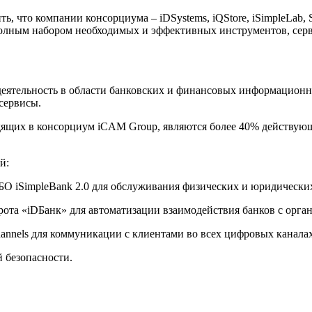
, что компании консорциума – iDSystems, iQStore, iSimpleLab,
полным набором необходимых и эффективных инструментов, сер
еятельность в области банковских и финансовых информационн
сервисы.
дящих в консорциум iCAM Group, являются более 40% действующ
й:
О iSimpleBank 2.0 для обслуживания физических и юридически
та «iDБанк» для автоматизации взаимодействия банков с орган
nnels для коммуникации с клиентами во всех цифровых каналах
 безопасности.