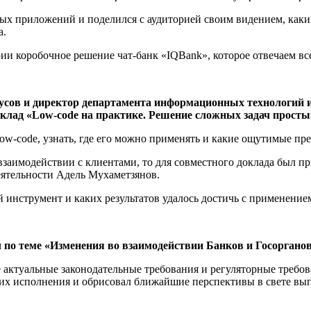
ых приложений и поделился с аудиторией своим видением, каки
а.
ии коробочное решение чат-банк «IQBank», которое отвечаем в
дусов и директор департамента информационных технологий 
клад «
Low-code
на практике. Решение сложных задач прост
w-code, узнать, где его можно применять и какие ощутимые пре
взаимодействии с клиентами, то для совместного доклада был пр
ятельности Адель Мухаметзянов.
й инструмент и каких результатов удалось достичь с применением
по теме «Изменения во взаимодействии Банков и Госорганов 
е актуальные законодательные требования и регуляторные требо
 их исполнения и обрисовал ближайшие перспективы в свете вы