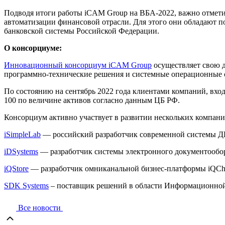
Подводя итоги работы iCAM Group на ВБА-2022, важно отметить
автоматизации финансовой отрасли. Для этого они обладают 
банковской системы Российской Федерации.
О консорциуме:
Инновационный консорциум iCAM Group
осуществляет свою д
программно-технические решения и системные операционные 
По состоянию на сентябрь 2022 года клиентами компаний, вхо
100 по величине активов согласно данным ЦБ РФ.
Консорциум активно участвует в развитии нескольких компани
iSimpleLab
— российский разработчик современной системы ДБ
iDSystems
— разработчик системы электронного документооборо
iQStore
— разработчик омниканальной бизнес-платформы iQCha
SDK Systems
– поставщик решений в области Информационной
Все новости