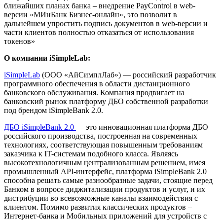
ближайших планах банка – внедрение PayControl в web-
версии «МИнБанк Бизнес-онлайн», это позволит в
дальнейшем упростить подпись документов в web-версии и
части клиентов полностью отказаться от использования
токенов»
О компании iSimpleLab:
iSimpleLab
(ООО «АйСимплЛаб») — российский разработчик
программного обеспечения в области дистанционного
банковского обслуживания. Компания продвигает на
банковский рынок платформу ДБО собственной разработки
под брендом iSimpleBank 2.0.
ДБО iSimpleBank 2.0
— это инновационная платформа ДБО
российского производства, построенная на современных
технологиях, соответствующая повышенным требованиям
заказчика к IT-системам подобного класса. Являясь
высокотехнологичным централизованным решением, имея
промышленный API-интерфейс, платформа iSimpleBank 2.0
способна решать самые разнообразные задачи, стоящие перед
Банком в вопросе диджитализации продуктов и услуг, и их
дистрибуции во всевозможные каналы взаимодействия с
клиентом. Помимо развития классических продуктов –
Интернет-банка и Мобильных приложений для устройств с