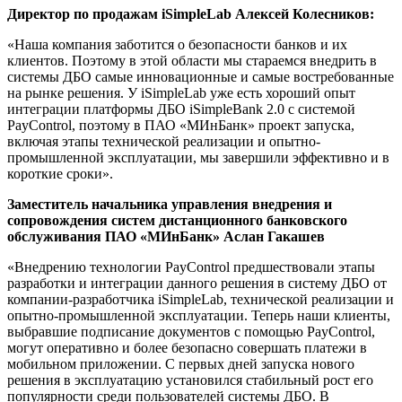
Директор по продажам iSimpleLab Алексей Колесников:
«Наша компания заботится о безопасности банков и их
клиентов. Поэтому в этой области мы стараемся внедрить в
системы ДБО самые инновационные и самые востребованные
на рынке решения. У iSimpleLab уже есть хороший опыт
интеграции платформы ДБО iSimpleBank 2.0 c системой
PayControl, поэтому в ПАО «МИнБанк» проект запуска,
включая этапы технической реализации и опытно-
промышленной эксплуатации, мы завершили эффективно и в
короткие сроки».
Заместитель начальника управления внедрения и
сопровождения систем дистанционного банковского
обслуживания ПАО «МИнБанк» Аслан Гакашев
«Внедрению технологии PayControl предшествовали этапы
разработки и интеграции данного решения в систему ДБО от
компании-разработчика iSimpleLab, технической реализации и
опытно-промышленной эксплуатации. Теперь наши клиенты,
выбравшие подписание документов с помощью PayControl,
могут оперативно и более безопасно совершать платежи в
мобильном приложении. С первых дней запуска нового
решения в эксплуатацию установился стабильный рост его
популярности среди пользователей системы ДБО. В